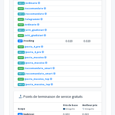
Prix de base
Scope
€/requête
/telegrammi
PATCH
Points de terminaison de service gratuits
/ordinarie
PATCH
/raccomandate
POST