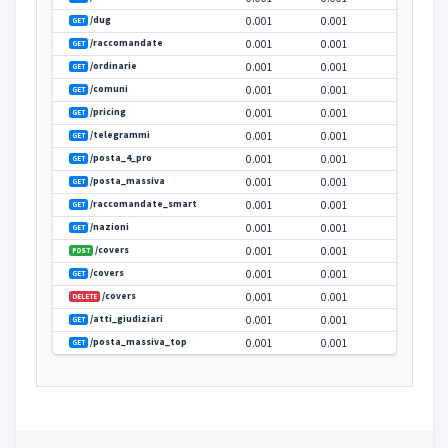
/raccomandate
PATCH
/telegrammi
POST
/ordinarie
POST
/atti_giudiziari
PATCH
/atti_giudiziari
POST
/tracking
0.020
GET
/posta_4_pro
POST
/posta_4_pro
PATCH
/posta_massiva
POST
/posta_massiva
PATCH
/raccomandate_smart
POST
/raccomandate_smart
PATCH
/posta_massiva_top
POST
/posta_massiva_top
PATCH