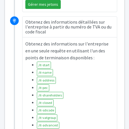
Gérer mes jetons
Obtenez des informations détaillées sur
l'entreprise à partir du numéro de TVA ou du
code fiscal
Obtenez des informations sur l'entreprise
en une seule requête en utilisant l'un des
points de terminaison disponibles :
/it-start
/it-name
/it-address
/it-pec
/it-shareholders
/it-closed
/it-sdicode
/it-vatgroup
/it-advanced