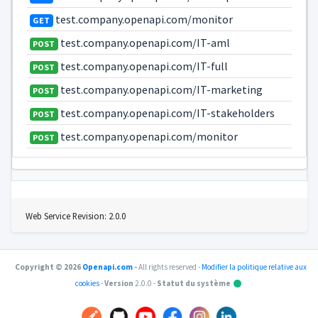
test.company.openapi.com/monitor
GET
test.company.openapi.com/IT-aml
POST
test.company.openapi.com/IT-full
POST
test.company.openapi.com/IT-marketing
POST
test.company.openapi.com/IT-stakeholders
POST
test.company.openapi.com/monitor
POST
Web Service Revision: 2.0.0
Copyright © 2026
Openapi.com
-
All rights reserved -
Modifier la politique relative aux
•
cookies
-
Version
2.0.0 -
Statut du système