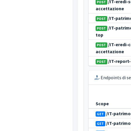
/IT-eredi-
POST
accettazione
/IT-patrim
POST
/IT-patrim
POST
top
/IT-eredi-
POST
accettazione
/IT-report
POST
Endpoints di ser
Scope
/IT-patrimo
GET
/IT-patrimo
GET