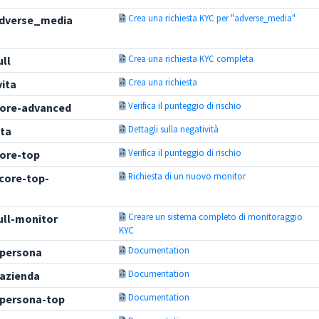
Crea una richiesta KYC per "adverse_media"
dverse_media
Crea una richiesta KYC completa
ll
Crea una richiesta
vita
Verifica il punteggio di rischio
core-advanced
Dettagli sulla negatività
ita
Verifica il punteggio di rischio
core-top
Richiesta di un nuovo monitor
score-top-
Creare un sistema completo di monitoraggio
ull-monitor
KYC
Documentation
-persona
Documentation
-azienda
Documentation
-persona-top