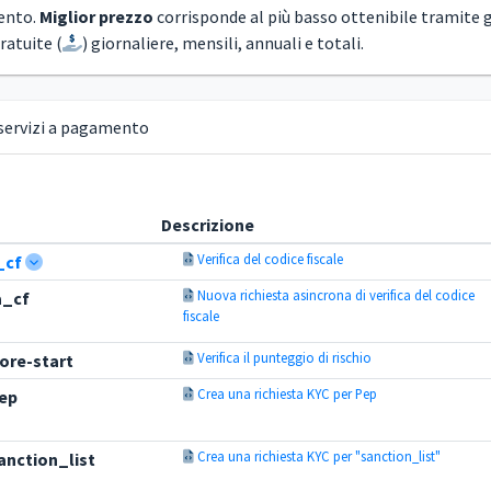
ento.
Miglior prezzo
corrisponde al più basso ottenibile tramite 
ratuite (
) giornaliere, mensili, annuali e totali.
servizi a pagamento
Descrizione
Verifica del codice fiscale
a_cf
Nuova richiesta asincrona di verifica del codice
a_cf
fiscale
Verifica il punteggio di rischio
core-start
Crea una richiesta KYC per Pep
ep
Crea una richiesta KYC per "sanction_list"
nction_list