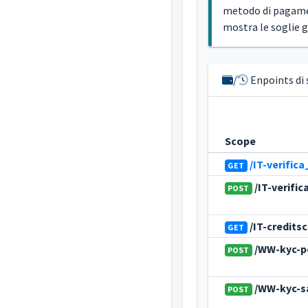
metodo di pagam
mostra le soglie g
/
Enpoints di 
Scope
/IT-verific
GET
/IT-verific
POST
/IT-credits
GET
/WW-kyc-p
POST
/WW-kyc-sa
POST