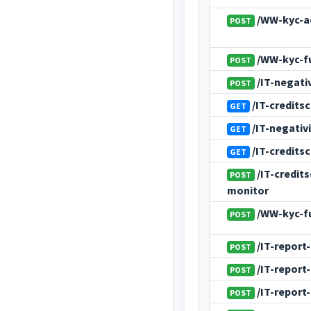
/WW-kyc-a
POST
/WW-kyc-fu
POST
/IT-negati
POST
/IT-credits
GET
/IT-negativ
GET
/IT-credits
GET
/IT-credit
POST
monitor
/WW-kyc-f
POST
/IT-report
POST
/IT-report
POST
/IT-report
POST