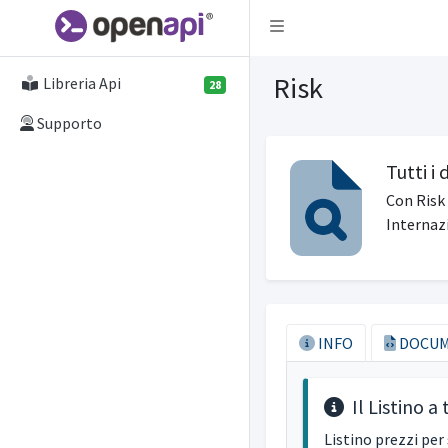
Attiva la navigazione
Risk
Libreria Api
28
Supporto
Tutti i 
Con Risk 
Internaz
INFO
DOCUM
Il Listino a
Listino prezzi per