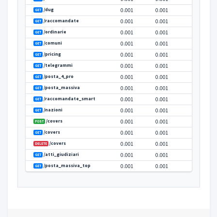
/raccomandate
PATCH
/telegrammi
POST
/ordinarie
POST
/atti_giudiziari
PATCH
/atti_giudiziari
POST
/tracking
0.020
GET
/posta_4_pro
POST
/posta_4_pro
PATCH
/posta_massiva
POST
/posta_massiva
PATCH
/raccomandate_smart
POST
/raccomandate_smart
PATCH
/posta_massiva_top
POST
/posta_massiva_top
PATCH