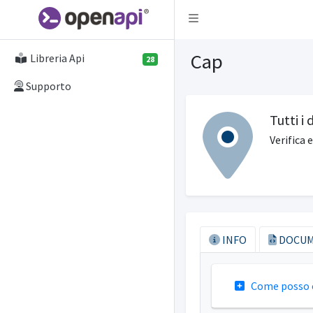
Attiva la navigazione
Cap
Libreria Api
28
Supporto
Tutti i
Verifica 
INFO
DOCUM
Come posso ot