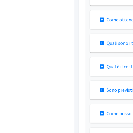
Come ottener
Quali sono i 
Qual è il cos
Sono previst
Come posso v